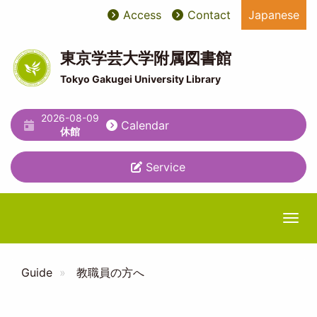
Skip
Access
Contact
Japanese
User
ユ
to
main
account
ー
content
東京学芸大学附属図書館
menu
テ
Tokyo Gakugei University Library
ィ
2026-08-09
リ
Calendar
休館
テ
Service
ィ
メ
ニ
Togg
ュ
ー
Guide
教職員の方へ