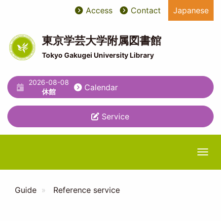
Skip
Access
Contact
Japanese
User
ユ
to
main
account
ー
content
東京学芸大学附属図書館
menu
テ
Tokyo Gakugei University Library
ィ
2026-08-08
リ
Calendar
休館
テ
Service
ィ
メ
ニ
Togg
ュ
ー
Guide
Reference service