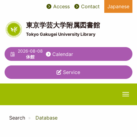
Skip
Access
Contact
Japanese
User
ユ
to
main
account
ー
content
東京学芸大学附属図書館
menu
テ
Tokyo Gakugei University Library
ィ
2026-08-08
リ
Calendar
休館
テ
Service
ィ
メ
ニ
Togg
ュ
ー
Search
Database