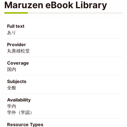
Maruzen eBook Library
Full text
あり
Provider
丸善雄松堂
Coverage
国内
Subjects
全般
Availability
学内
学外（学認）
Resource Types