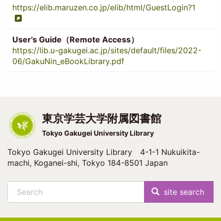
https://elib.maruzen.co.jp/elib/html/GuestLogin?1
User's Guide（Remote Access）
https://lib.u-gakugei.ac.jp/sites/default/files/2022-
06/GakuNin_eBookLibrary.pdf
東京学芸大学附属図書館
Tokyo Gakugei University Library
Tokyo Gakugei University Library 4-1-1 Nukuikita-
machi, Koganei-shi, Tokyo 184-8501 Japan
Search
site search