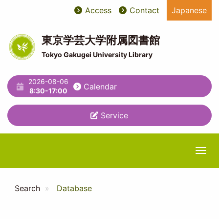
Skip
Access
Contact
Japanese
User
ユ
to
main
account
ー
content
東京学芸大学附属図書館
menu
テ
Tokyo Gakugei University Library
ィ
2026-08-06
リ
Calendar
8:30-17:00
テ
Service
ィ
メ
ニ
Togg
ュ
ー
Search
Database