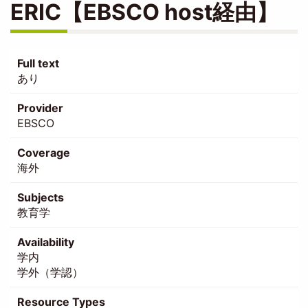
ERIC【EBSCO host経由】
Full text
あり
Provider
EBSCO
Coverage
海外
Subjects
教育学
Availability
学内
学外（学認）
Resource Types