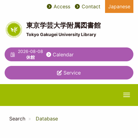
Skip
Access
Contact
Japanese
User
ユ
to
main
account
ー
content
東京学芸大学附属図書館
menu
テ
Tokyo Gakugei University Library
ィ
2026-08-08
リ
Calendar
休館
テ
Service
ィ
メ
ニ
Togg
ュ
ー
Search
Database