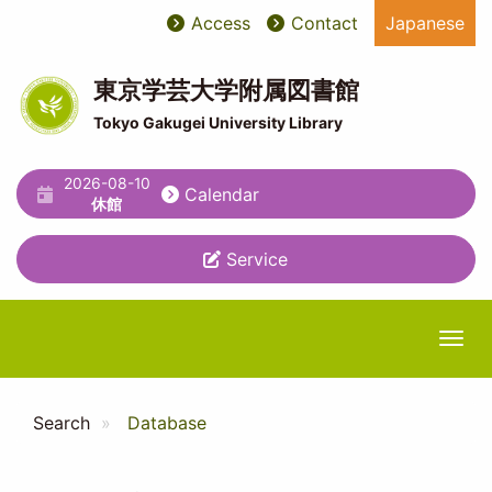
Skip
Access
Contact
Japanese
User
ユ
to
main
account
ー
content
東京学芸大学附属図書館
menu
テ
Tokyo Gakugei University Library
ィ
2026-08-10
リ
Calendar
休館
テ
Service
ィ
メ
ニ
Togg
ュ
ー
Search
Database