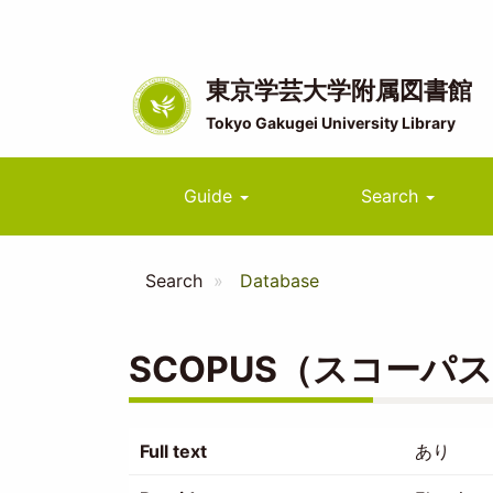
Skip
to
main
content
東京学芸大学附属図書館
Tokyo Gakugei University Library
Main
Guide
Search
navigation
Search
Database
SCOPUS（スコーパ
Full text
あり