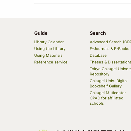
Guide
Search
Main
Library Calendar
Advanced Search (OP
navigation
Using the Library
E-Journals & E-Books
Using Materials
Database
Reference service
Theses & Dissertation
Tokyo Gakugei Univers
Repository
Gakugei Univ. Digital
Bookshelf Gallery
Gakugei Muticenter
OPAC for affiliated
schools