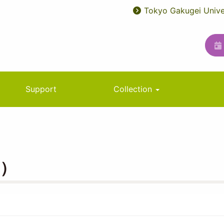
Tokyo Gakugei Unive
User
ユ
account
ー
menu
テ
ィ
リ
Support
Collection
テ
ィ
メ
ニ
ス）
ュ
ー