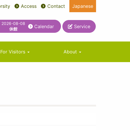
rsity
Access
Contact
Japanese
2026-08-08
Calendar
Service
休館
For Visitors
About