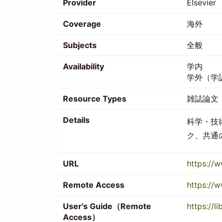
Provider
Elsevier
Coverage
海外
Subjects
全般
Availability
学内
学外（学
Resource Types
雑誌論文
Details
科学・技
ク、共通
URL
https://
Remote Access
https://
User's Guide（Remote
https://l
Access）