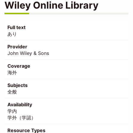
Wiley Online Library
Full text
あり
Provider
John Wiley & Sons
Coverage
海外
Subjects
全般
Availability
学内
学外（学認）
Resource Types