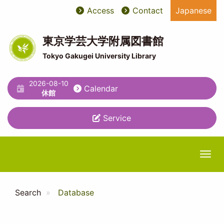
Skip
Access
Contact
Japanese
User
ユ
to
main
account
ー
content
東京学芸大学附属図書館
menu
テ
Tokyo Gakugei University Library
ィ
2026-08-10
リ
Calendar
休館
テ
Service
ィ
メ
ニ
Togg
ュ
ー
Search
Database