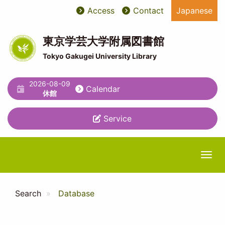
Skip
Access
Contact
Japanese
User
ユ
to
main
account
ー
content
東京学芸大学附属図書館
menu
テ
Tokyo Gakugei University Library
ィ
2026-08-09
リ
Calendar
休館
テ
Service
ィ
メ
ニ
Togg
ュ
ー
Search
Database