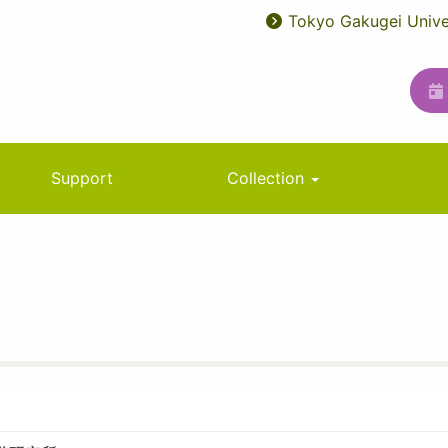
Tokyo Gakugei Unive
User
ユ
account
ー
menu
テ
ィ
リ
Support
Collection
テ
ィ
メ
ニ
ュ
ー