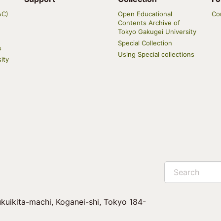
AC)
Open Educational
Co
Contents Archive of
Tokyo Gakugei University
Special Collection
s
Using Special collections
ity
Search
kuikita-machi, Koganei-shi, Tokyo 184-