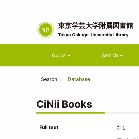
Skip
to
main
content
東京学芸大学附属図書館
Tokyo Gakugei University Library
Main
Guide
Search
navigation
Search
Database
CiNii Books
Full text
なし