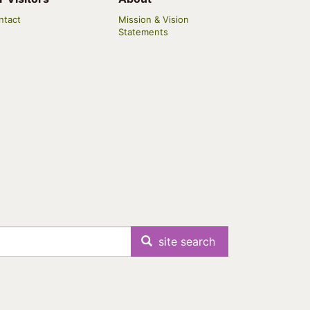
ntact
Mission & Vision
Statements
site search