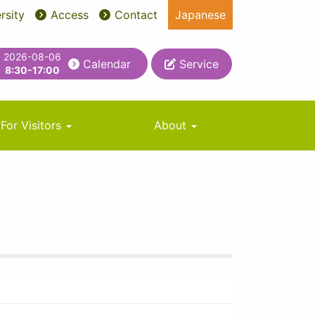
rsity
Access
Contact
Japanese
2026-08-06
Calendar
Service
8:30-17:00
For Visitors
About