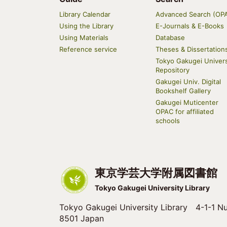
Main
Library Calendar
Advanced Search (OP
navigation
Using the Library
E-Journals & E-Books
Using Materials
Database
Reference service
Theses & Dissertation
Tokyo Gakugei Univers
Repository
Gakugei Univ. Digital
Bookshelf Gallery
Gakugei Muticenter
OPAC for affiliated
schools
東京学芸大学附属図書館
Tokyo Gakugei University Library
Tokyo Gakugei University Library 4-1-1 Nu
8501 Japan