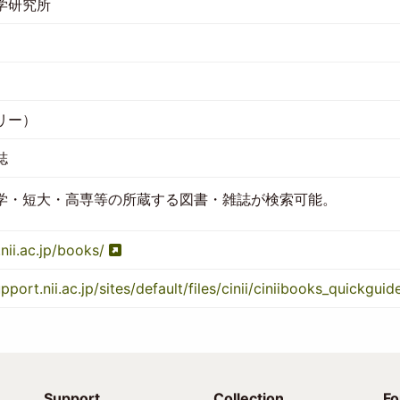
学研究所
リー）
誌
学・短大・高専等の所蔵する図書・雑誌が検索可能。
.nii.ac.jp/books/
upport.nii.ac.jp/sites/default/files/cinii/ciniibooks_quickguid
Support
Collection
Fo