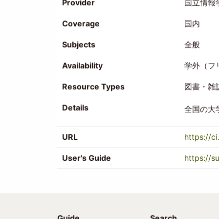
Provider
国立情報
Coverage
国内
Subjects
全般
Availability
学外（フ
Resource Types
図書・雑
Details
全国の大
URL
https://ci
User's Guide
https://s
Guide
Search