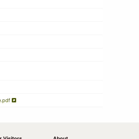
e.pdf
r Visitors
About