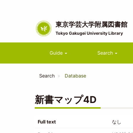
Skip
to
main
content
東京学芸大学附属図書館
Tokyo Gakugei University Library
Main
Guide
Search
navigation
Search
Database
新書マップ4D
Full text
なし