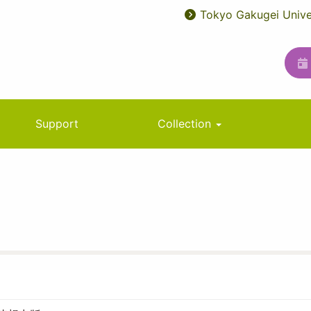
Tokyo Gakugei Unive
User
ユ
account
ー
menu
テ
ィ
リ
Support
Collection
テ
ィ
メ
ニ
ュ
ー