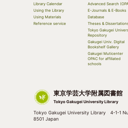
Main
Library Calendar
Advanced Search (OP
navigation
Using the Library
E-Journals & E-Books
Using Materials
Database
Reference service
Theses & Dissertation
Tokyo Gakugei Univers
Repository
Gakugei Univ. Digital
Bookshelf Gallery
Gakugei Muticenter
OPAC for affiliated
schools
東京学芸大学附属図書館
Tokyo Gakugei University Library
Tokyo Gakugei University Library 4-1-1 Nu
8501 Japan