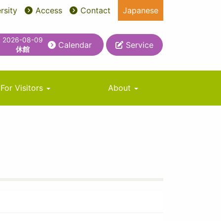
rsity
Access
Contact
Japanese
2026-08-09
Calendar
Service
休館
For Visitors
About