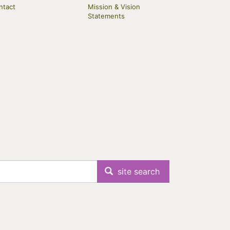
ntact
Mission & Vision
Statements
site search