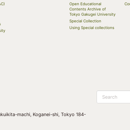
AC)
Open Educational
Co
Contents Archive of
Tokyo Gakugei University
Special Collection
s
Using Special collections
ity
Search
kuikita-machi, Koganei-shi, Tokyo 184-