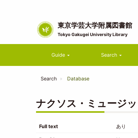
Skip
to
main
content
東京学芸大学附属図書館
Tokyo Gakugei University Library
Main
Guide
Search
navigation
Search
Database
ナクソス・ミュージッ
Full text
あり