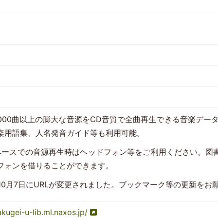
5,000曲以上の膨大な音源をCD音質で全曲再生できる音楽デ
楽用語集、人名発音ガイド等も利用可能。
ペースでの音源再生時はヘッドフォン等をご利用ください。図
フォンを借りることができます。
5年10月7日にURLが変更されました。ブックマーク等の更新を
akugei-u-lib.ml.naxos.jp/