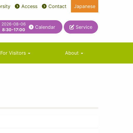
rsity
Access
Contact
Japanese
2026-08-06
Calendar
Service
8:30-17:00
For Visitors
About