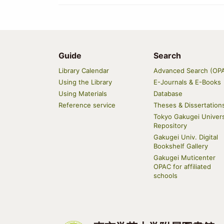
Guide
Search
Main
Library Calendar
Advanced Search (OP
navigation
Using the Library
E-Journals & E-Books
Using Materials
Database
Reference service
Theses & Dissertation
Tokyo Gakugei Univers
Repository
Gakugei Univ. Digital
Bookshelf Gallery
Gakugei Muticenter
OPAC for affiliated
schools