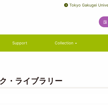
Tokyo Gakugei Unive
User
ユ
account
ー
menu
テ
ィ
リ
Support
Collection
テ
ィ
メ
ニ
ク・ライブラリー
ュ
ー