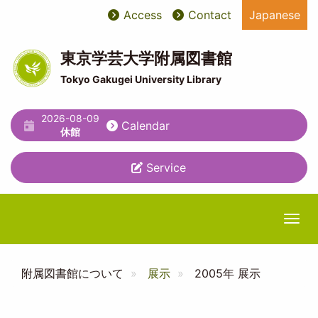
Skip
Access
Contact
Japanese
User
ユ
to
main
account
ー
content
東京学芸大学附属図書館
menu
テ
Tokyo Gakugei University Library
ィ
2026-08-09
リ
Calendar
休館
テ
Service
ィ
メ
ニ
Togg
ュ
ー
附属図書館について
展示
2005年 展示