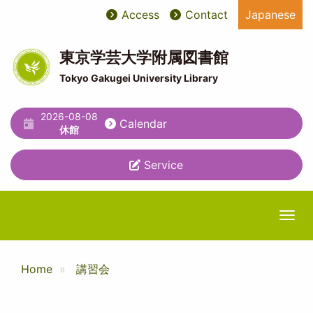
Skip
Access
Contact
Japanese
User
ユ
to
main
account
ー
content
東京学芸大学附属図書館
menu
テ
Tokyo Gakugei University Library
ィ
2026-08-08
リ
Calendar
休館
テ
Service
ィ
メ
ニ
Togg
ュ
ー
Home
講習会