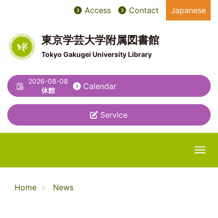
Skip
Access
Contact
Japanese
User
ユ
to
main
account
ー
content
東京学芸大学附属図書館
menu
テ
Tokyo Gakugei University Library
ィ
2026-08-08
リ
Calendar
休館
テ
Service
ィ
メ
ニ
Togg
ュ
ー
Home
News