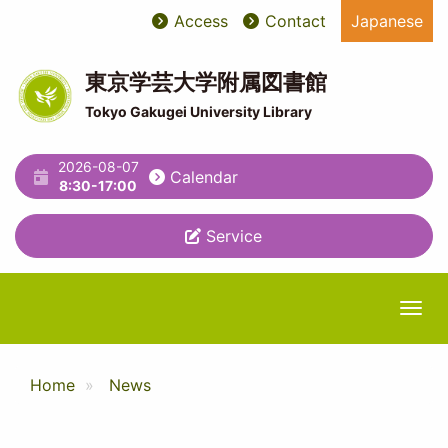
Skip
Access
Contact
Japanese
User
ユ
to
main
account
ー
content
東京学芸大学附属図書館
menu
テ
Tokyo Gakugei University Library
ィ
2026-08-07
リ
Calendar
8:30-17:00
テ
Service
ィ
メ
ニ
Togg
ュ
ー
Home
News