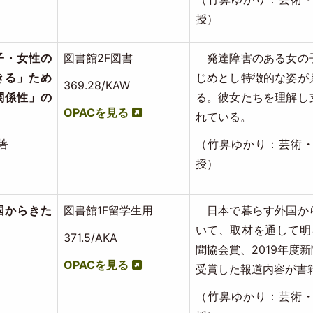
授）
子・女性の
図書館2F図書
発達障害のある女の
きる」ため
じめとし特徴的な姿が
369.28/KAW
関係性」の
る。彼女たちを理解し
OPACを見る
れている。
著
（竹鼻ゆかり：芸術・
授）
外国からきた
図書館1F留学生用
日本で暮らす外国か
いて、取材を通して明
371.5/AKA
聞協会賞、2019年度
OPACを見る
受賞した報道内容が書
（竹鼻ゆかり：芸術・