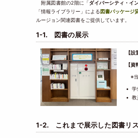
附属図書館の2階に「
ダイバーシティ・イ
「情報ライブラリー」による
図書パッケージ
ルージョン関連図書をご提供しています。
1-1. 図書の展示
Image
【設
【資
※当
学
教
1-2. これまで展示した図書リ