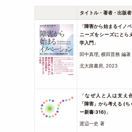
タイトル・著者・出版者
Image
『
障害から始まるイノベ
ニーズをシーズにとら
学入門
』
田中真理, 横田晋務 編著
北大路書房, 2023
Image
『
なぜ人と人は支え合
「障害」から考える (ち
ー新書:316)
』
渡辺一史 著