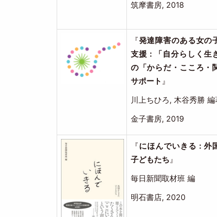
筑摩書房, 2018
Image
『
発達障害のある女の
支援 : 「自分らしく生
の「からだ・こころ・
サポート
』
川上ちひろ, 木谷秀勝 編
金子書房, 2019
Image
『
にほんでいきる : 
子どもたち
』
毎日新聞取材班 編
明石書店, 2020