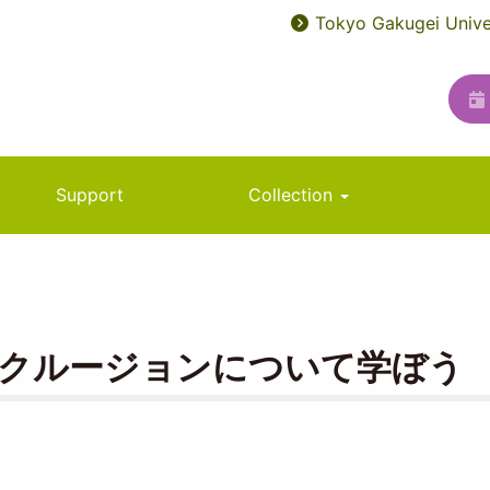
Tokyo Gakugei Unive
User
ユ
account
ー
menu
テ
ィ
リ
Support
Collection
テ
ィ
メ
ニ
クルージョンについて学ぼう
ュ
ー