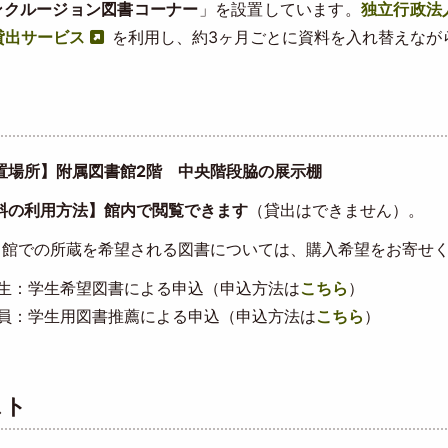
ンクルージョン図書コーナー
」を設置しています。
独立行政法人
貸出サービス
を利用し、約3ヶ月ごとに資料を入れ替えなが
置場所】附属図書館2階 中央階段脇の展示棚
料の利用方法】館内で閲覧できます
（貸出はできません）。
館での所蔵を希望される図書については、購入希望をお寄せく
生：学生希望図書による申込（申込方法は
こちら
）
員：学生用図書推薦による申込（申込方法は
こちら
）
スト