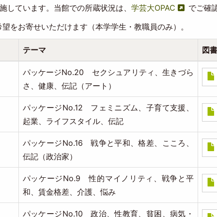
実施しています。当館での所蔵状況は、
学芸大OPAC
でご確
望をお寄せいただけます（本学学生・教職員のみ）。
テーマ
図書
パッケージNo.20 セクシュアリティ、生きづら
Doc
さ、健康、伝記（アート）
パッケージNo.12 フェミニズム、子育て支援、
Doc
起業、ライフスタイル、伝記
パッケージNo.16 戦争と平和、格差、こころ、
Doc
伝記（政治家）
パッケージNo.9 性的マイノリティ、戦争と平
Doc
和、賃金格差、介護、悩み
パッケージNo.10 政治、性教育、貧困、病気・
Doc