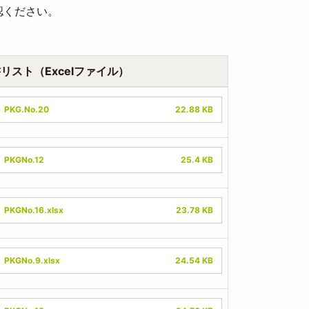
認ください。
リスト（Excelファイル）
ument
PKG.No.20
22.88 KB
ument
PKGNo.12
25.4 KB
ument
PKGNo.16.xlsx
23.78 KB
ument
PKGNo.9.xlsx
24.54 KB
ument