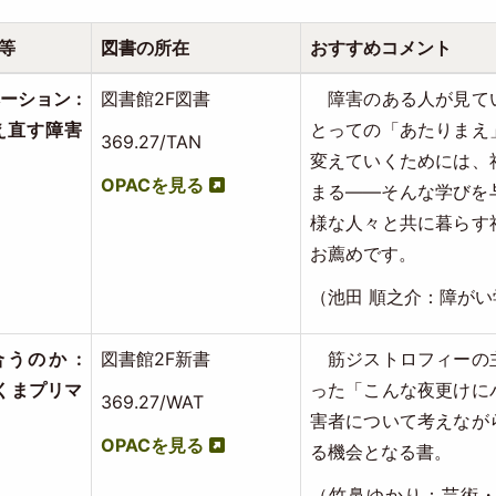
等
図書の所在
おすすめコメント
ーション :
図書館2F図書
障害のある人が見て
え直す障害
とっての「あたりまえ
369.27/TAN
変えていくためには、
OPACを見る
まる——そんな学びを
様な人々と共に暮らす
お薦めです。
（池田 順之介：障がい
うのか :
図書館2F新書
筋ジストロフィーの
くまプリマ
った「こんな夜更けに
369.27/WAT
害者について考えなが
OPACを見る
る機会となる書。
（竹鼻ゆかり：芸術・