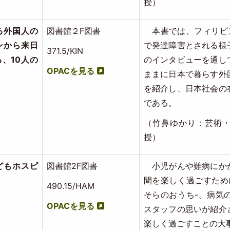
授）
る外国人の
図書館２F図書
本書では、フィリピ
ンから来日
で発達障害とされる様
371.5/KIN
、10人の
のインタビューを通し
OPACを見る
ままに日本で暮らす外
を紹介し、日本社会の
である。
（竹鼻ゆかり：芸術・
授）
こどもホスピ
図書館2F図書
小児がんや難病にか
間を楽しく過ごすため
490.15/HAM
そらのおうち-。病気
OPACを見る
スタッフの思いが紹介
楽しく過ごすことの大