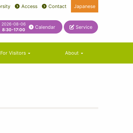
rsity
Access
Contact
Japanese
2026-08-06
Calendar
Service
8:30-17:00
For Visitors
About