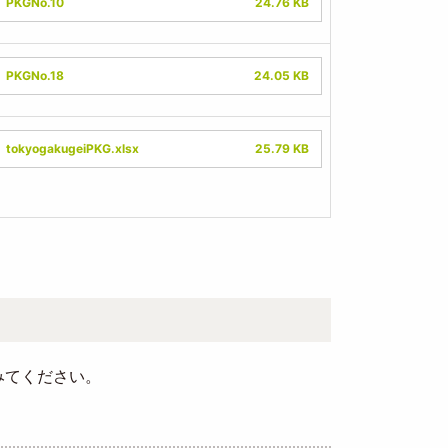
PKGNo.10
24.76 KB
ument
PKGNo.18
24.05 KB
ument
tokyogakugeiPKG.xlsx
25.79 KB
みてください。