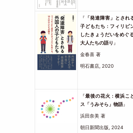
Image
『
「発達障害」とされ
子どもたち : フィリピ
したきょうだいをめぐる
大人たちの語り
』
金春喜 著
明石書店, 2020
Image
『
最後の花火 : 横浜
ス「うみそら」物語
』
浜田奈美 著
朝日新聞出版, 2024