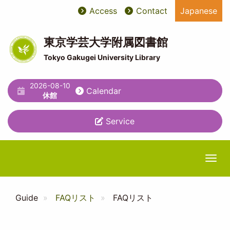
Skip
Access
Contact
Japanese
User
ユ
to
main
account
ー
content
東京学芸大学附属図書館
menu
テ
Tokyo Gakugei University Library
ィ
2026-08-10
リ
Calendar
休館
テ
Service
ィ
メ
ニ
Togg
ュ
ー
Guide
FAQリスト
FAQリスト