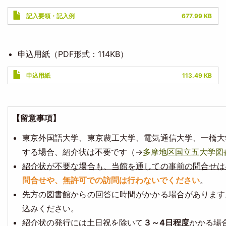
Document
記入要領・記入例
677.99 KB
申込用紙（PDF形式：114KB）
Document
申込用紙
113.49 KB
【留意事項】
東京外国語大学、東京農工大学、電気通信大学、一橋大
する場合、紹介状は不要です（→
多摩地区国立五大学図
紹介状が不要な場合も、当館を通しての事前の問合せは
問合せや、無許可での訪問は行わないでください
。
先方の図書館からの回答に時間がかかる場合があります
込みください。
紹介状の発行には土日祝を除いて
３～4日程度
かかる場