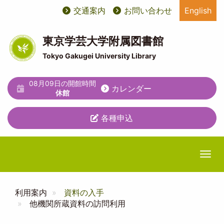
メ
交通案内
お問い合わせ
English
User
ユ
イ
ン
account
ー
コ
東京学芸大学附属図書館
ン
menu
テ
Tokyo Gakugei University Library
テ
ィ
ン
ツ
08月09日の開館時間
リ
カレンダー
に
休館
テ
移
動
各種申込
ィ
メ
ニ
Togg
ュ
ー
利用案内
資料の入手
他機関所蔵資料の訪問利用