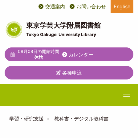
メ
交通案内
お問い合わせ
English
User
ユ
イ
ン
account
ー
コ
東京学芸大学附属図書館
ン
menu
テ
Tokyo Gakugei University Library
テ
ィ
ン
ツ
08月08日の開館時間
リ
カレンダー
に
休館
テ
移
動
各種申込
ィ
メ
ニ
Togg
ュ
ー
学習・研究支援
教科書・デジタル教科書