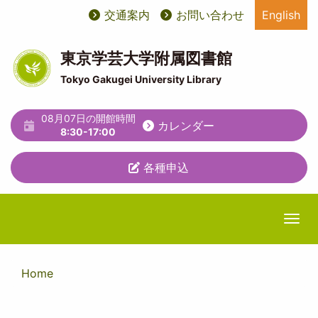
メ
交通案内
お問い合わせ
English
User
ユ
イ
ン
account
ー
コ
東京学芸大学附属図書館
ン
menu
テ
Tokyo Gakugei University Library
テ
ィ
ン
ツ
08月07日の開館時間
リ
カレンダー
に
8:30-17:00
テ
移
動
各種申込
ィ
メ
ニ
Togg
ュ
ー
Home