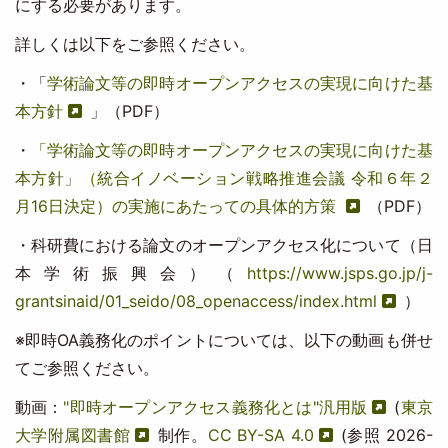
にする必要があります。
詳しくは以下をご参照ください。
・「
学術論文等の即時オープンアクセスの実現に向けた基
本方針
」（PDF）
・
「学術論文等の即時オープンアクセスの実現に向けた基
本方針」（統合イノベーション戦略推進会議 令和６年２
月16日決定）の実施にあたっての具体的方策
（PDF）
・科研費における論文のオープンアクセス化について（日
本学術振興会）（
https://www.jsps.go.jp/j-
grantsinaid/01_seido/08_openaccess/index.html
）
※即時OA義務化のポイントについては、以下の動画も併せ
てご参照ください。
動画：
"即時オープンアクセス義務化とは"汎用版
(
東京
大学附属図書館
制作。
CC BY-SA 4.0
(参照 2026-