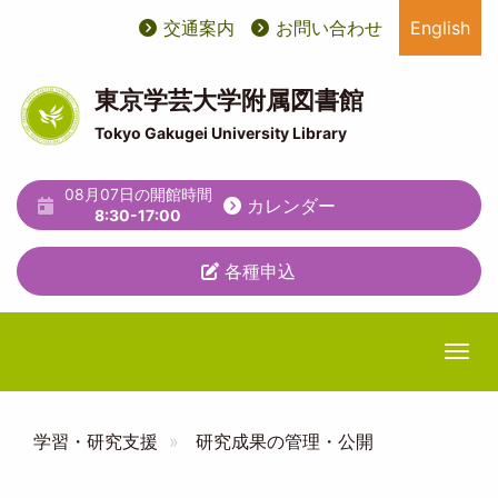
メ
交通案内
お問い合わせ
English
User
ユ
イ
ン
account
ー
コ
東京学芸大学附属図書館
ン
menu
テ
テ
Tokyo Gakugei University Library
ィ
ン
ツ
リ
08月07日の開館時間
カレンダー
に
8:30-17:00
テ
移
動
ィ
各種申込
メ
ニ
Togg
ュ
ー
学習・研究支援
研究成果の管理・公開