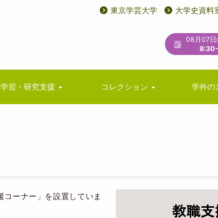
東京学芸大学
大学史資料
User
ユ
account
ー
08月07
menu
テ
8:30
ィ
リ
学習・研究支援
コレクション
学外の
テ
ィ
メ
ニ
ュ
ー
Image
援コーナー」を設置していま