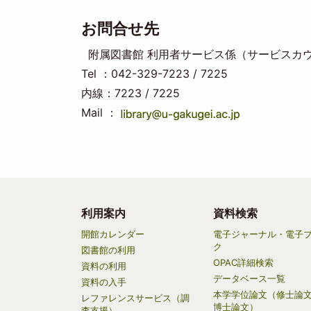
お問合せ先
附属図書館 利用者サービス係（サービスカ
Tel ：042-329-7223 / 7225
内線：7223 / 7225
Mail ：
利用案内
資料検索
Main
開館カレンダー
電子ジャーナル・電子
ク
navigation
図書館の利用
OPAC詳細検索
資料の利用
データベース一覧
資料の入手
本学学位論文（修士論
レファレンスサービス（調
博士論文）
査支援）