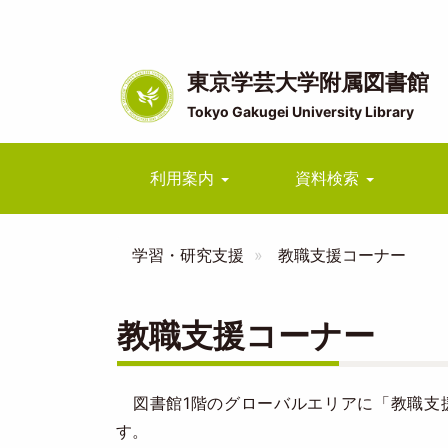
メ
イ
ン
コ
東京学芸大学附属図書館
ン
Tokyo Gakugei University Library
テ
ン
ツ
Main
利用案内
資料検索
に
navigation
移
動
学習・研究支援
教職支援コーナー
教職支援コーナー
図書館1階のグローバルエリアに「教職支
す。