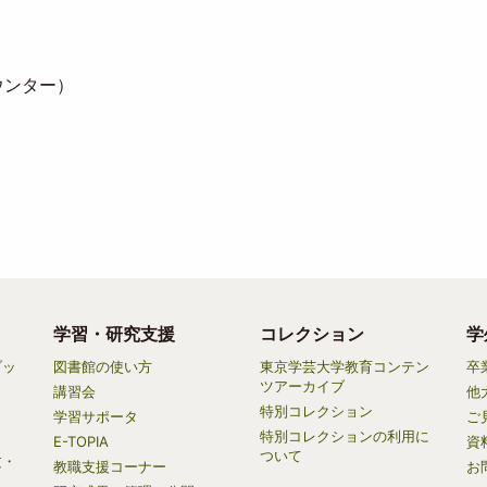
ウンター）
学習・研究支援
コレクション
学
ブッ
図書館の使い方
東京学芸大学教育コンテン
卒
ツアーカイブ
講習会
他
特別コレクション
学習サポータ
ご
特別コレクションの利用に
E-TOPIA
資
ついて
文・
教職支援コーナー
お