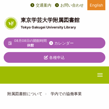
メ
交通案内
お問い合わせ
English
User
ユ
イ
ン
account
ー
コ
東京学芸大学附属図書館
ン
menu
テ
Tokyo Gakugei University Library
テ
ィ
ン
ツ
08月08日の開館時間
リ
カレンダー
に
休館
テ
移
動
各種申込
ィ
メ
ニ
Togg
ュ
ー
附属図書館について
学内での協働事業