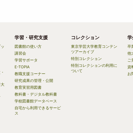
学習・研究支援
コレクション
学
ブッ
図書館の使い方
東京学芸大学教育コンテン
卒
ツアーカイブ
講習会
他
特別コレクション
学習サポータ
ご
特別コレクションの利用に
E-TOPIA
資
ついて
文・
教職支援コーナー
お
研究成果の管理・公開
芸大
教育実習用図書
教科書・デジタル教科書
ー
学校図書館データベース
自宅から利用できるサービ
）
ス