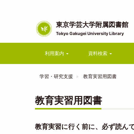
メ
イ
ン
コ
東京学芸大学附属図書館
ン
Tokyo Gakugei University Library
テ
ン
ツ
Main
利用案内
資料検索
に
navigation
移
動
学習・研究支援
教育実習用図書
教育実習用図書
教育実習に行く前に、必ず読ん