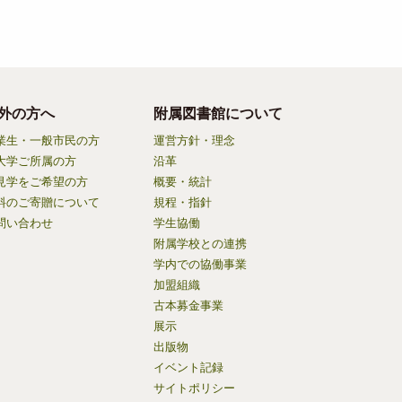
外の方へ
附属図書館について
業生・一般市民の方
運営方針・理念
大学ご所属の方
沿革
見学をご希望の方
概要・統計
料のご寄贈について
規程・指針
問い合わせ
学生協働
附属学校との連携
学内での協働事業
加盟組織
古本募金事業
展示
出版物
イベント記録
サイトポリシー