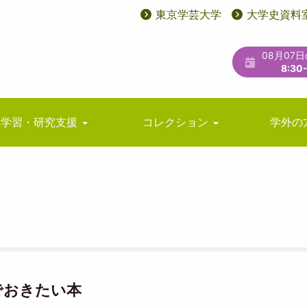
東京学芸大学
大学史資料
User
ユ
account
ー
08月07
menu
テ
8:30
ィ
リ
学習・研究支援
コレクション
学外の
テ
ィ
メ
ニ
ュ
ー
でおきたい本