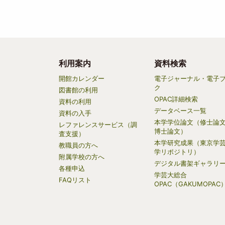
利用案内
資料検索
Main
開館カレンダー
電子ジャーナル・電子
ク
navigation
図書館の利用
OPAC詳細検索
資料の利用
データベース一覧
資料の入手
本学学位論文（修士論
レファレンスサービス（調
博士論文）
査支援）
本学研究成果（東京学
教職員の方へ
学リポジトリ）
附属学校の方へ
デジタル書架ギャラリ
各種申込
学芸大総合
FAQリスト
OPAC（GAKUMOPAC