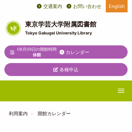
メ
交通案内
お問い合わせ
English
User
ユ
イ
ン
account
ー
コ
東京学芸大学附属図書館
ン
menu
テ
Tokyo Gakugei University Library
テ
ィ
ン
ツ
08月09日の開館時間
リ
カレンダー
に
休館
テ
移
動
各種申込
ィ
メ
ニ
Togg
ュ
ー
利用案内
開館カレンダー