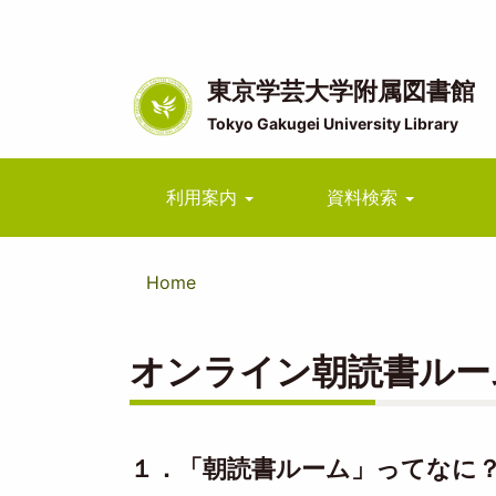
メ
イ
ン
コ
東京学芸大学附属図書館
ン
Tokyo Gakugei University Library
テ
ン
ツ
Main
利用案内
資料検索
に
navigation
移
動
Home
オンライン朝読書ルー
１．「朝読書ルーム」ってなに