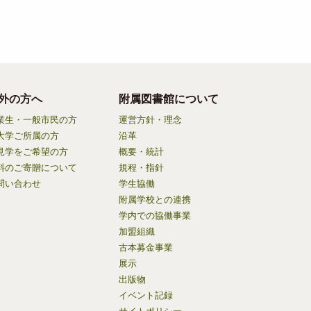
外の方へ
附属図書館について
業生・一般市民の方
運営方針・理念
大学ご所属の方
沿革
見学をご希望の方
概要・統計
料のご寄贈について
規程・指針
問い合わせ
学生協働
附属学校との連携
学内での協働事業
加盟組織
古本募金事業
展示
出版物
イベント記録