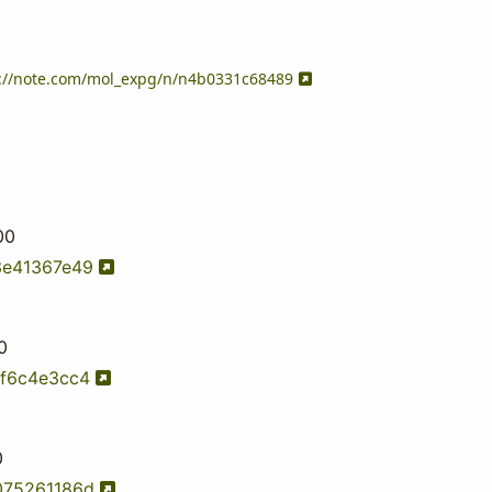
com/mol_expg/n/n4b0331c68489
00
3e41367e49
0
2f6c4e3cc4
0
5075261186d