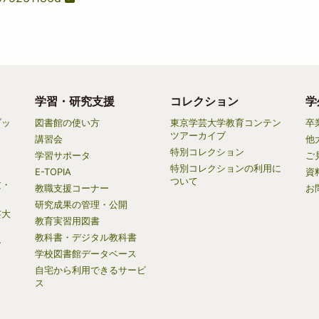
学習・研究支援
コレクション
学
ブッ
図書館の使い方
東京学芸大学教育コンテン
卒
ツアーカイブ
講習会
他
特別コレクション
学習サポータ
ご
特別コレクションの利用に
E-TOPIA
資
ついて
文・
教職支援コーナー
お
研究成果の管理・公開
芸大
教育実習用図書
教科書・デジタル教科書
ー
学校図書館データベース
自宅から利用できるサービ
）
ス