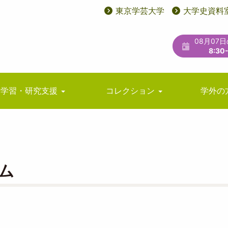
東京学芸大学
大学史資料
User
ユ
account
ー
08月07
menu
テ
8:30
ィ
リ
学習・研究支援
コレクション
学外の
テ
ィ
メ
ニ
ム
ュ
ー
？