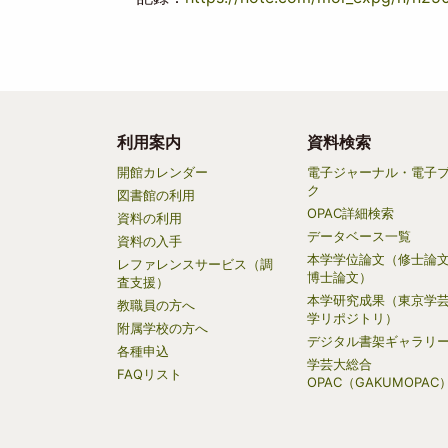
利用案内
資料検索
Main
開館カレンダー
電子ジャーナル・電子
ク
navigation
図書館の利用
OPAC詳細検索
資料の利用
データベース一覧
資料の入手
本学学位論文（修士論
レファレンスサービス（調
博士論文）
査支援）
本学研究成果（東京学
教職員の方へ
学リポジトリ）
附属学校の方へ
デジタル書架ギャラリ
各種申込
学芸大総合
FAQリスト
OPAC（GAKUMOPAC