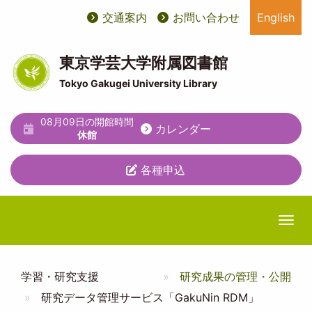
メ
交通案内
お問い合わせ
English
User
ユ
イ
ン
account
ー
コ
東京学芸大学附属図書館
ン
menu
テ
テ
Tokyo Gakugei University Library
ィ
ン
ツ
リ
08月09日の開館時間
カレンダー
に
休館
テ
移
動
ィ
各種申込
メ
ニ
Togg
ュ
ー
学習・研究支援
研究成果の管理・公開
研究データ管理サービス「GakuNin RDM」