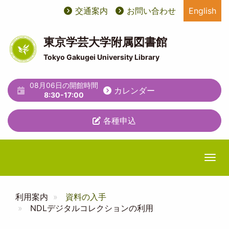
メ
交通案内
お問い合わせ
English
User
ユ
イ
ン
account
ー
コ
東京学芸大学附属図書館
ン
menu
テ
Tokyo Gakugei University Library
テ
ィ
ン
ツ
08月06日の開館時間
リ
カレンダー
に
8:30-17:00
テ
移
動
各種申込
ィ
メ
ニ
Togg
ュ
ー
利用案内
資料の入手
NDLデジタルコレクションの利用