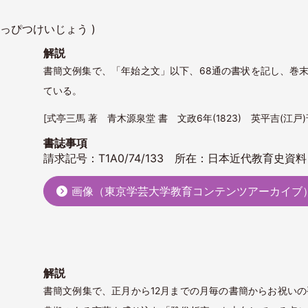
いっぴつけいじょう )
解説
書簡文例集で、「年始之文」以下、68通の書状を記し、巻
ている。
[式亭三馬 著 青木源泉堂 書 文政6年(1823) 英平吉(江戸)刊
書誌事項
請求記号：T1A0/74/133 所在：日本近代教育史資料
画像（東京学芸大学教育コンテンツアーカイブ
解説
書簡文例集で、正月から12月までの月毎の書簡からお祝いの