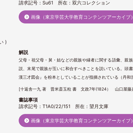
請求記号：Su61 所在：双六コレクション
画像（東京学芸大学教育コンテンツアーカイブ
 )
解説
父母・祖父母・舅・姑などの親族や縁者に関する語彙、親族
説、末尾で親族が互いに和合すべきことを説いている。頭書
漢三才図会』を粉本としていることが指摘されている（丹和
[十返舎一九 著 晋米斎玉粒 書 文政7年(1824） 山口屋藤兵衛(
書誌事項
請求記号：T1A0/22/151 所在：望月文庫
画像（東京学芸大学教育コンテンツアーカイブ