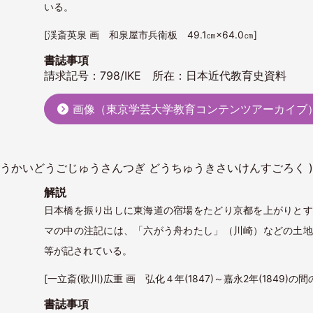
いる。
[渓斎英泉 画 和泉屋市兵衛板 49.1㎝×64.0㎝]
書誌事項
請求記号：798/IKE 所在：日本近代教育史資料
画像（東京学芸大学教育コンテンツアーカイブ
 とうかいどうごじゅうさんつぎ どうちゅうきさいけんすごろく 
解説
日本橋を振り出しに東海道の宿場をたどり京都を上がりとす
マの中の注記には、「六がう舟わたし」（川崎）などの土地
等が記されている。
[一立斎(歌川)広重 画 弘化４年(1847)～嘉永2年(1849)の間
書誌事項