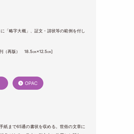
末に「略字大概」、証文・請状等の範例を付し
（再版） 18.5㎝×12.5㎝]
）
OPAC
手紙まで65通の書状を収める。世俗の文章に