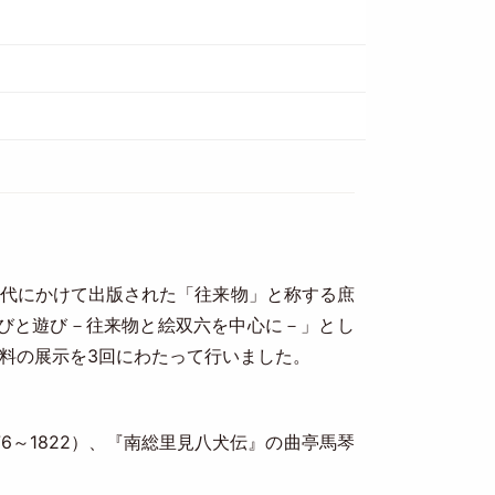
時代にかけて出版された「往来物」と称する庶
学びと遊び－往来物と絵双六を中心に－」とし
料の展示を3回にわたって行いました。
。
6～1822）、『南総里見八犬伝』の曲亭馬琴