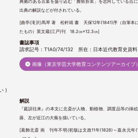
典拠のある言葉を盛り込む「雅俗折衷」を志向している点に
出典の解説などが付されている。
[曲亭(滝沢)馬琴 著 松軒靖 書 天保12年(1841)序（自筆
たもの）英文蔵(江戸)刊 18.2㎝×12.3㎝]
書誌事項
請求記号：T1A0/74/132 所在：日本近代教育史資料
画像（東京学芸大学教育コンテンツアーカイブ
 )
解説
『庭訓往来』の本文に北斎が人物、動植物、調度品等の挿絵
蕗、左が近江の大蕪を描いている。
[葛飾北斎 画 刊年不明(初版は文政11年(1828)～嘉永元年(