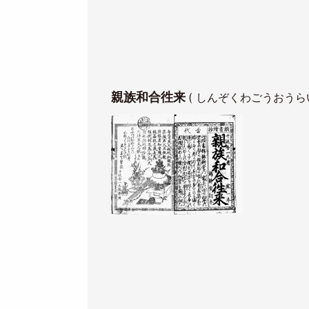
親族和合徃来
( しんぞくわごうおうらい
Image