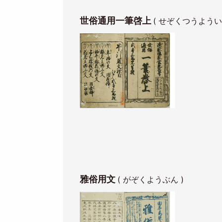
世俗通用一筆啓上
( せぞくつうよう
Image
雅俗用文
( がぞくようぶん )
Image