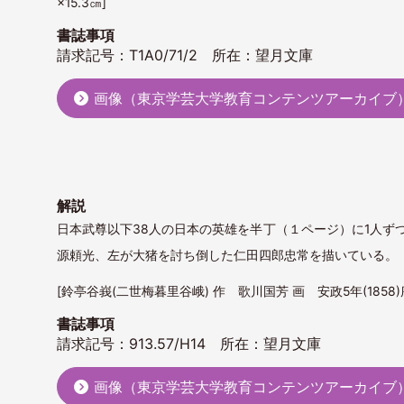
×15.3㎝]
書誌事項
請求記号：T1A0/71/2 所在：望月文庫
画像（東京学芸大学教育コンテンツアーカイブ
解説
日本武尊以下38人の日本の英雄を半丁（１ページ）に1人ず
源頼光、左が大猪を討ち倒した仁田四郎忠常を描いている。
[鈴亭谷峩(二世梅暮里谷峨) 作 歌川国芳 画 安政5年(1858)序
書誌事項
請求記号：913.57/H14 所在：望月文庫
画像（東京学芸大学教育コンテンツアーカイブ