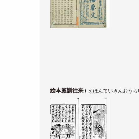
絵本庭訓徃来
( えほんていきんおうらい
Image