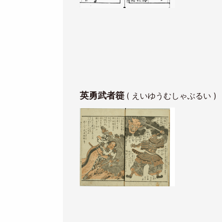
英勇武者簁
( えいゆうむしゃぶるい )
Image