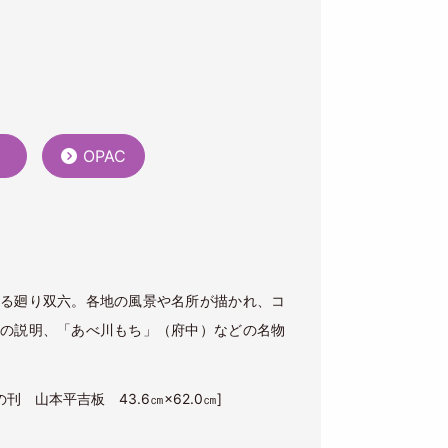
）
OPAC
)
る廻り双六。各地の風景や名所が描かれ、コ
の説明、「あべ川もち」（府中）などの名物
の刊 山本平吉板 43.6㎝×62.0㎝]