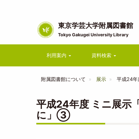
メ
イ
ン
コ
東京学芸大学附属図書館
ン
Tokyo Gakugei University Library
テ
ン
ツ
Main
利用案内
資料検索
に
navigation
移
動
附属図書館について
展示
平成24
平成24年度 ミニ展
に」③