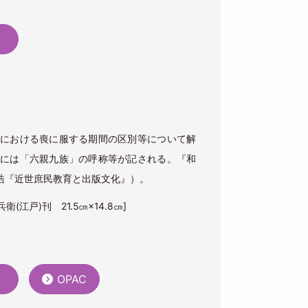
）
における喪に服する期間の区別等について解
には「六親九族」の呼称等が記される。『和
浩『近世庶民教育と出版文化』）。
江戸)刊 21.5㎝×14.8㎝]
）
OPAC