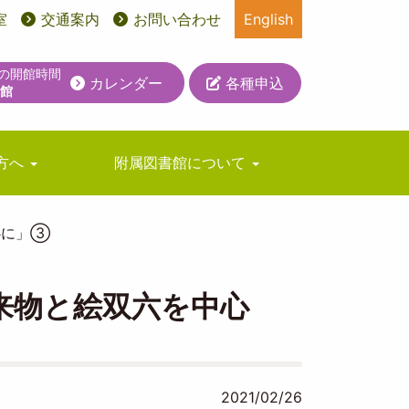
室
交通案内
お問い合わせ
English
日の開館時間
カレンダー
各種申込
休館
方へ
附属図書館について
心に」③
来物と絵双六を中心
2021/02/26