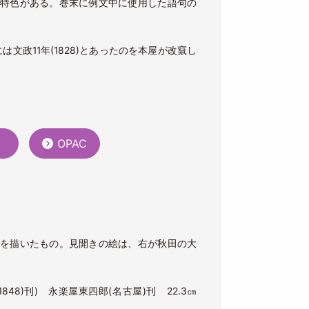
特色がある。巻末に例文中に使用した語句の
本には文政11年(1828)とあったのを本屋が改竄し
）
OPAC
を描いたもの。見開きの絵は、右が秋田の大
1848)刊) 永楽屋東四郎(名古屋)刊 22.3㎝