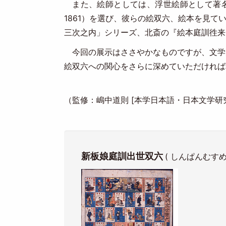
また、絵師としては、浮世絵師として著名な葛飾
1861）を選び、彼らの絵双六、絵本を見
三次之内」シリーズ、北斎の『絵本庭訓徃来
今回の展示はささやかなものですが、文学
絵双六への関心をさらに深めていただければ
（監修：嶋中道則 [本学日本語・日本文学研
新板娘庭訓出世双六
( しんぱんむす
Image