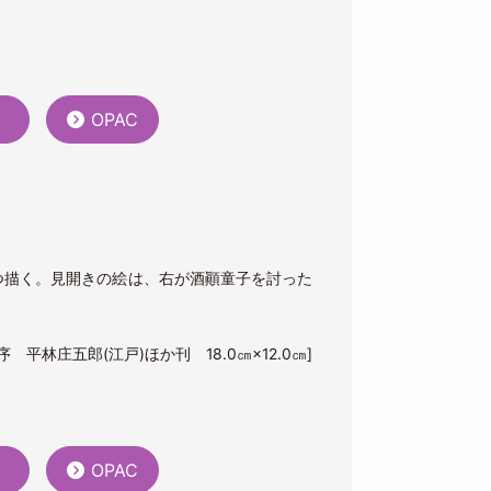
）
OPAC
つ描く。見開きの絵は、右が酒顚童子を討った
 平林庄五郎(江戸)ほか刊 18.0㎝×12.0㎝]
）
OPAC