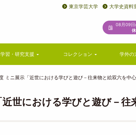
東京学芸大学
大学史資料
User
ユ
account
ー
08月09
menu
テ
ィ
リ
学習・研究支援
コレクション
学外の
テ
ィ
年度 ミニ展示「近世における学びと遊び－往来物と絵双六を中
メ
ニ
示「近世における学びと遊び－往
ュ
ー