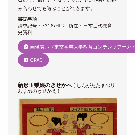
み合わせでも遊ぶことができます。
書誌事項
請求記号：721.8/HIG 所在：日本近代教育
史資料
画像表示（東京学芸大学教育コンテンツアーカ
OPAC
新形玉乗娘のきせかへ
( しんがたたまのり
むすめのきせかえ )
Image