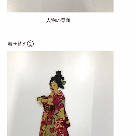
人物の背面
着せ替え②
Image