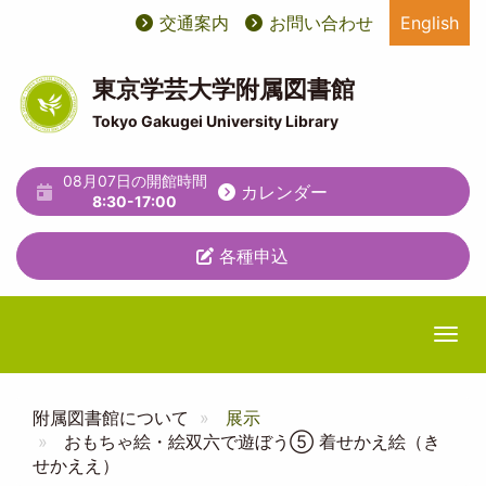
メ
交通案内
お問い合わせ
English
User
ユ
イ
ン
account
ー
コ
東京学芸大学附属図書館
ン
menu
テ
Tokyo Gakugei University Library
テ
ィ
ン
ツ
08月07日の開館時間
リ
カレンダー
に
8:30-17:00
テ
移
動
各種申込
ィ
メ
ニ
Togg
ュ
ー
附属図書館について
展示
おもちゃ絵・絵双六で遊ぼう⑤ 着せかえ絵（き
せかええ）