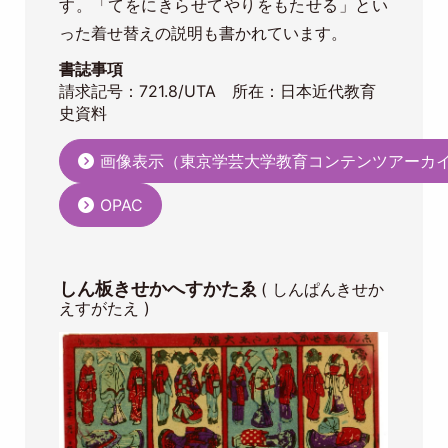
す。「てをにきらせてやりをもたせる」とい
った着せ替えの説明も書かれています。
書誌事項
請求記号：721.8/UTA 所在：日本近代教育
史資料
画像表示（東京学芸大学教育コンテンツアーカ
OPAC
しん板きせかへすかたゑ
( しんぱんきせか
えすがたえ )
Image