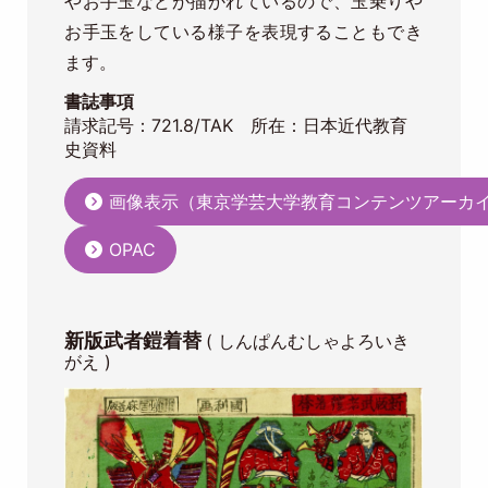
やお手玉などが描かれているので、玉乗りや
お手玉をしている様子を表現することもでき
ます。
書誌事項
請求記号：721.8/TAK 所在：日本近代教育
史資料
画像表示（東京学芸大学教育コンテンツアーカ
OPAC
新版武者鎧着替
( しんぱんむしゃよろいき
がえ )
Image