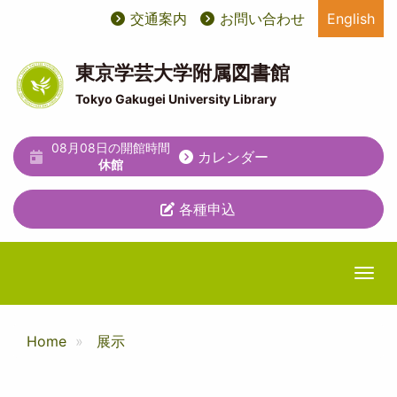
メ
交通案内
お問い合わせ
English
User
ユ
イ
ン
account
ー
コ
東京学芸大学附属図書館
ン
menu
テ
Tokyo Gakugei University Library
テ
ィ
ン
ツ
08月08日の開館時間
リ
カレンダー
に
休館
テ
移
動
各種申込
ィ
メ
ニ
Togg
ュ
ー
Home
展示