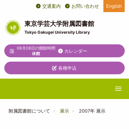
メ
交通案内
お問い合わせ
English
User
ユ
イ
ン
account
ー
コ
東京学芸大学附属図書館
ン
menu
テ
Tokyo Gakugei University Library
テ
ィ
ン
ツ
08月08日の開館時間
リ
カレンダー
に
休館
テ
移
動
各種申込
ィ
メ
ニ
Togg
ュ
ー
附属図書館について
展示
2007年 展示