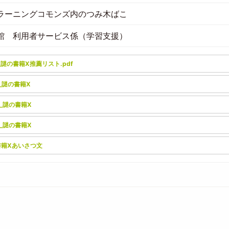
Fラーニングコモンズ内のつみ木ばこ
館 利用者サービス係（学習支援）
t
_謎の書籍X推薦リスト.pdf
t
1_謎の書籍X
t
2_謎の書籍X
t
3_謎の書籍X
t
書籍Xあいさつ文