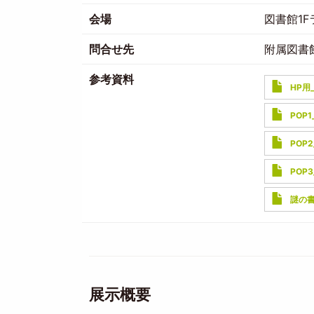
会場
図書館1
問合せ先
附属図書
参考資料
Documen
HP用
Documen
POP
Documen
POP
Documen
POP
Documen
謎の
展示概要