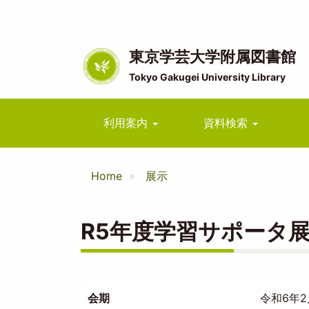
メ
イ
ン
コ
東京学芸大学附属図書館
ン
Tokyo Gakugei University Library
テ
ン
ツ
Main
利用案内
資料検索
に
navigation
移
動
Home
展示
R5年度学習サポータ
会期
令和6年2