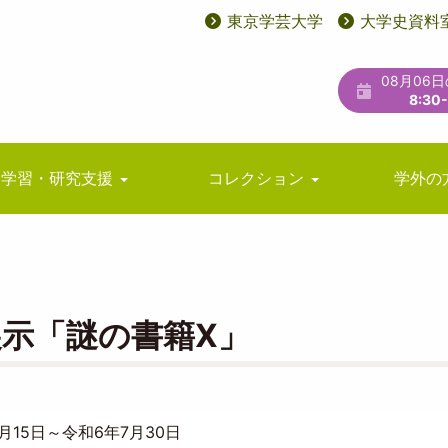
東京学芸大学
大学史資料
User
ユ
account
ー
08月06
menu
テ
8:30
ィ
リ
学習・研究支援
コレクション
学外の
テ
ィ
メ
ニ
展示「謎の書籍X」
ュ
ー
月15日～令和6年7月30日