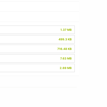
1.37 MB
499.3 KB
716.48 KB
7.63 MB
2.69 MB