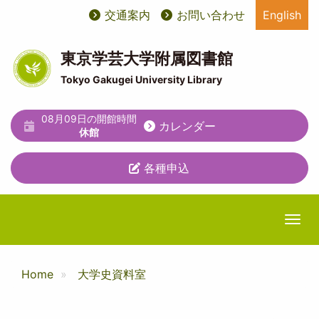
メ
交通案内
お問い合わせ
English
User
ユ
イ
ン
account
ー
コ
東京学芸大学附属図書館
ン
menu
テ
Tokyo Gakugei University Library
テ
ィ
ン
ツ
08月09日の開館時間
リ
カレンダー
に
休館
テ
移
動
各種申込
ィ
メ
ニ
Togg
ュ
ー
Home
大学史資料室