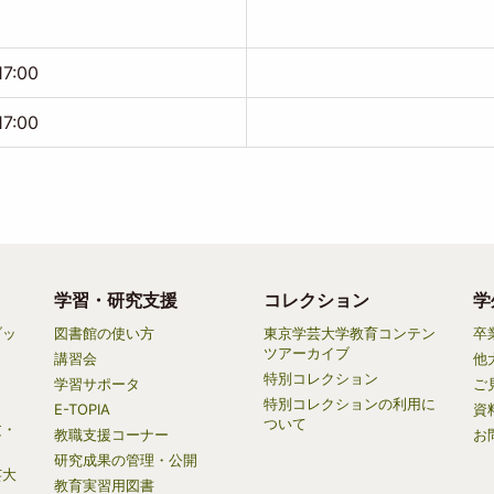
17:00
17:00
学習・研究支援
コレクション
学
ブッ
図書館の使い方
東京学芸大学教育コンテン
卒
ツアーカイブ
講習会
他
特別コレクション
学習サポータ
ご
特別コレクションの利用に
E-TOPIA
資
ついて
文・
教職支援コーナー
お
研究成果の管理・公開
芸大
教育実習用図書