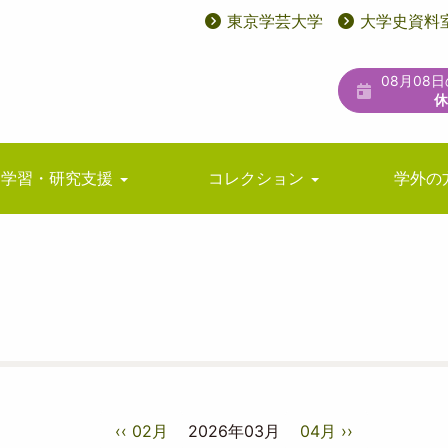
東京学芸大学
大学史資料
User
ユ
account
ー
08月08
menu
テ
ィ
リ
学習・研究支援
コレクション
学外の
テ
ィ
メ
ニ
ュ
ー
‹‹
02月
2026年03月
04月
››