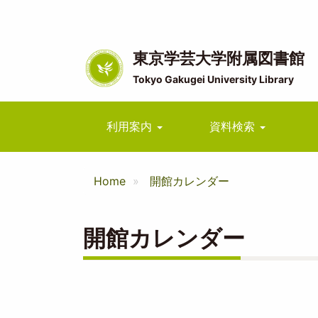
メ
イ
ン
コ
東京学芸大学附属図書館
ン
Tokyo Gakugei University Library
テ
ン
ツ
Main
利用案内
資料検索
に
navigation
移
動
Home
開館カレンダー
開館カレンダー
ペ