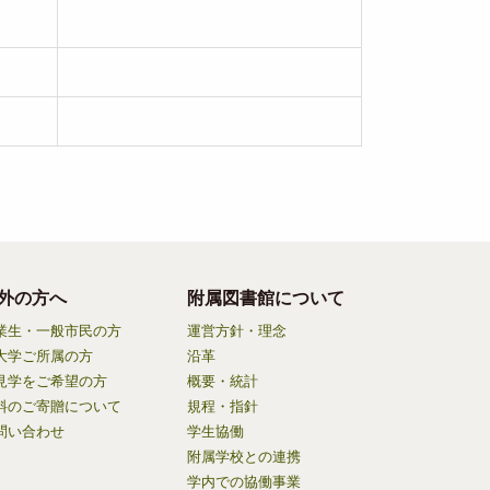
外の方へ
附属図書館について
業生・一般市民の方
運営方針・理念
大学ご所属の方
沿革
見学をご希望の方
概要・統計
料のご寄贈について
規程・指針
問い合わせ
学生協働
附属学校との連携
学内での協働事業