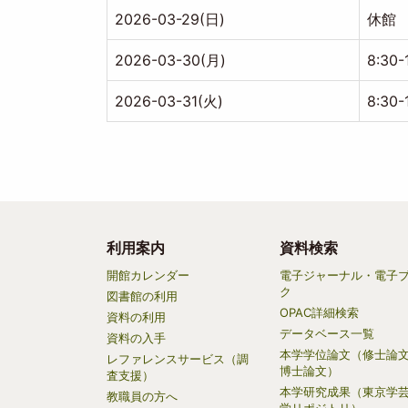
2026-03-29(日)
休館
2026-03-30(月)
8:30-
2026-03-31(火)
8:30-
利用案内
資料検索
Main
開館カレンダー
電子ジャーナル・電子
ク
navigation
図書館の利用
OPAC詳細検索
資料の利用
データベース一覧
資料の入手
本学学位論文（修士論
レファレンスサービス（調
博士論文）
査支援）
本学研究成果（東京学
教職員の方へ