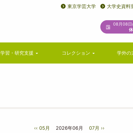
東京学芸大学
大学史資料
User
ユ
account
ー
08月08
menu
テ
ィ
リ
学習・研究支援
コレクション
学外の
テ
ィ
メ
ニ
ュ
ー
‹‹
05月
2026年06月
07月
››