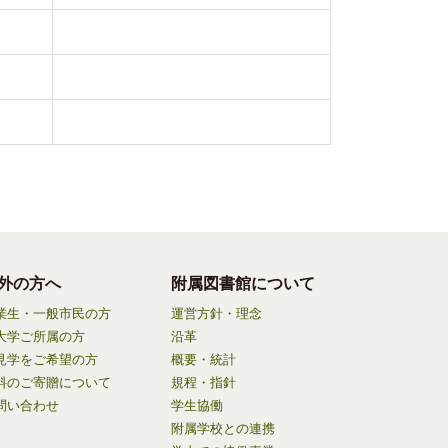
外の方へ
附属図書館について
業生・一般市民の方
運営方針・理念
大学ご所属の方
沿革
見学をご希望の方
概要・統計
料のご寄贈について
規程・指針
問い合わせ
学生協働
附属学校との連携