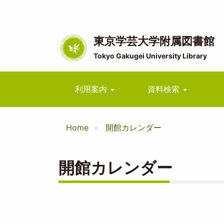
メ
イ
ン
コ
東京学芸大学附属図書館
ン
Tokyo Gakugei University Library
テ
ン
ツ
Main
利用案内
資料検索
に
navigation
移
動
Home
開館カレンダー
開館カレンダー
ペ