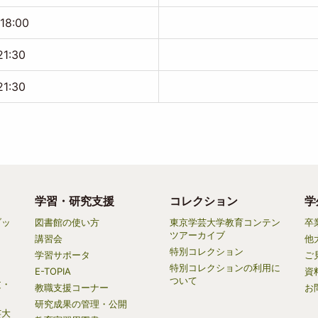
-18:00
21:30
21:30
学習・研究支援
コレクション
学
ブッ
図書館の使い方
東京学芸大学教育コンテン
卒
ツアーカイブ
講習会
他
特別コレクション
学習サポータ
ご
特別コレクションの利用に
E-TOPIA
資
ついて
文・
教職支援コーナー
お
研究成果の管理・公開
芸大