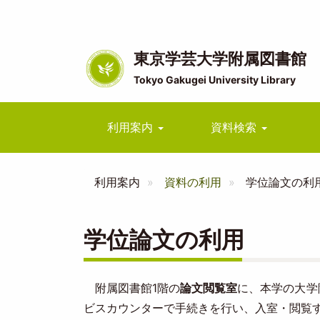
メ
イ
ン
コ
東京学芸大学附属図書館
ン
Tokyo Gakugei University Library
テ
ン
ツ
Main
利用案内
資料検索
に
navigation
移
動
利用案内
資料の利用
学位論文の利
学位論文の利用
附属図書館1階の
論文閲覧室
に、本学の大学
ビスカウンターで手続きを行い、入室・閲覧