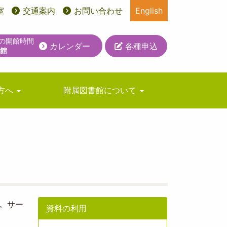
室
交通案内
お問い合わせ
English
日の開館時間
カレンダー
各種申込
休館
方へ
附属図書館について
。サー
資料の利用