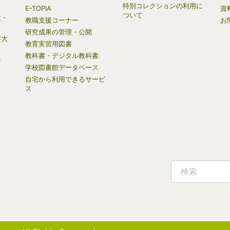
特別コレクションの利用に
E-TOPIA
資
ついて
文・
教職支援コーナー
お
研究成果の管理・公開
芸大
教育実習用図書
教科書・デジタル教科書
ー
学校図書館データベース
自宅から利用できるサービ
）
ス
検索