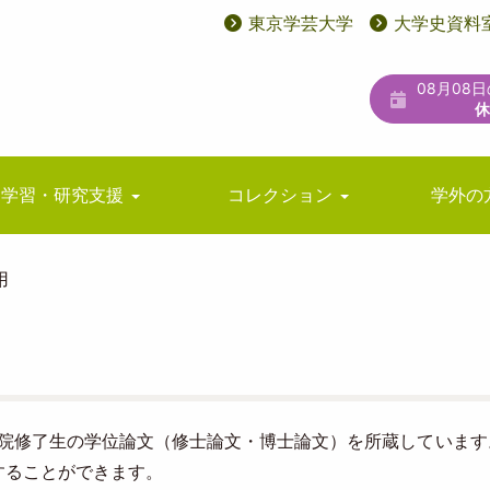
東京学芸大学
大学史資料
User
ユ
account
ー
08月08
menu
テ
ィ
リ
学習・研究支援
コレクション
学外の
テ
ィ
用
メ
ニ
ュ
ー
院修了生の学位論文（修士論文・博士論文）を所蔵しています
することができます。