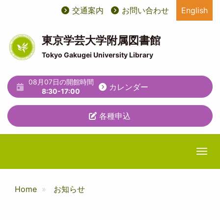
メ
交通案内
お問い合わせ
English
User
ユ
イ
ン
account
ー
コ
東京学芸大学附属図書館
ン
menu
テ
Tokyo Gakugei University Library
テ
ィ
ン
ツ
08月07日の開館時間
リ
カレンダー
に
8:30-17:00
テ
移
動
各種申込
ィ
メ
ニ
Togg
ュ
ー
Home
お知らせ