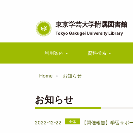
メ
イ
ン
コ
東京学芸大学附属図書館
ン
Tokyo Gakugei University Library
テ
ン
ツ
Main
利用案内
資料検索
に
navigation
移
動
Home
お知らせ
お知らせ
全体
2022-12-22
【開催報告】学習サポータ