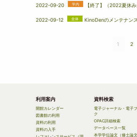
学内
2022-09-20
【終了】（2022夏休
全体
2022-09-12
KinoDenのメンテナン
ペ
ー
カ
1
ペ
2
ジ
レ
ー
送
ン
ジ
り
ト
ペ
ー
ジ
利用案内
資料検索
Main
開館カレンダー
電子ジャーナル・電子
ク
navigation
図書館の利用
OPAC詳細検索
資料の利用
データベース一覧
資料の入手
本学学位論文（修士論
レファレンスサービス（調