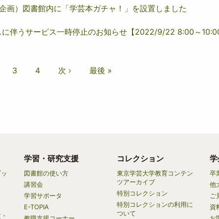
み企画）図書館内に「学芸本ガチャ！」を設置しました
スに伴うサービス一時停止のお知らせ【2022/9/22 8:00～10:0
ペ
3
ペ
4
次
次 ›
最
最後 »
ー
ー
ペ
終
ジ
ジ
ー
ペ
ジ
ー
ジ
学習・研究支援
コレクション
学
ブッ
図書館の使い方
東京学芸大学教育コンテン
卒
ツアーカイブ
講習会
他
特別コレクション
学習サポータ
ご
特別コレクションの利用に
E-TOPIA
資
ついて
文・
教職支援コーナー
お