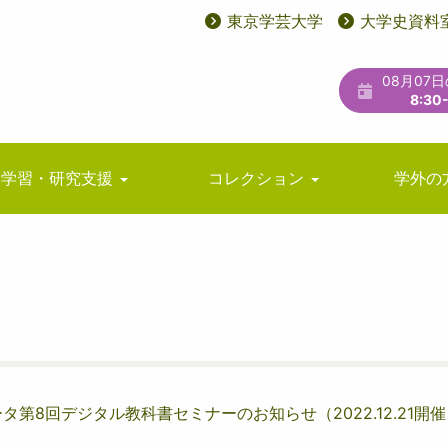
東京学芸大学
大学史資料
User
ユ
account
ー
08月07
menu
テ
8:30
ィ
リ
学習・研究支援
コレクション
学外の
テ
ィ
メ
ニ
ュ
ー
第8回デジタル教科書セミナーのお知らせ（2022.12.21開催