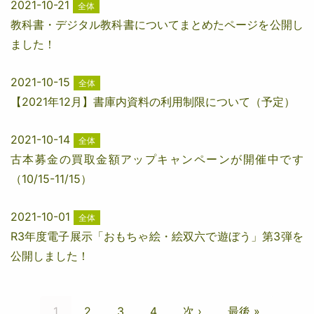
2021-10-21
全体
教科書・デジタル教科書についてまとめたページを公開し
ました！
2021-10-15
全体
【2021年12月】書庫内資料の利用制限について（予定）
2021-10-14
全体
古本募金の買取金額アップキャンペーンが開催中です
（10/15-11/15）
2021-10-01
全体
R3年度電子展示「おもちゃ絵・絵双六で遊ぼう」第3弾を
公開しました！
ペ
ー
カ
1
ペ
2
ペ
3
ペ
4
次
次 ›
最
最後 »