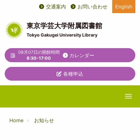
メ
交通案内
お問い合わせ
English
User
ユ
イ
ン
account
ー
コ
東京学芸大学附属図書館
ン
menu
テ
Tokyo Gakugei University Library
テ
ィ
ン
ツ
08月07日の開館時間
リ
カレンダー
に
8:30-17:00
テ
移
動
各種申込
ィ
メ
ニ
Togg
ュ
ー
Home
お知らせ