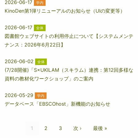
2026-06-17
学内
KinoDen第1弾リニューアルのお知らせ（UIの変更等）
2026-06-17
全体
図書館ウェブサイトの利用停止について【システムメンテ
ナンス：2026年6月22日】
2026-06-02
全体
(7/28開催)「S×UKILAM（スキラム）連携：第12回多様な
資料の教材化ワークショップ」のご案内
2026-05-29
学内
データベース「EBSCOhost」新機能のお知らせ
ペ
ー
カ
1
ペ
2
ペ
3
次
次 ›
最
最後 »
ジ
レ
ー
ー
ペ
終