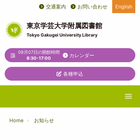
メ
交通案内
お問い合わせ
English
User
ユ
イ
ン
account
ー
コ
東京学芸大学附属図書館
ン
menu
テ
Tokyo Gakugei University Library
テ
ィ
ン
ツ
08月07日の開館時間
リ
カレンダー
に
8:30-17:00
テ
移
動
各種申込
ィ
メ
ニ
Togg
ュ
ー
Home
お知らせ