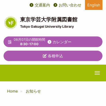
メ
交通案内
お問い合わせ
English
User
ユ
イ
ン
account
ー
コ
東京学芸大学附属図書館
ン
menu
テ
Tokyo Gakugei University Library
テ
ィ
ン
ツ
08月07日の開館時間
リ
カレンダー
に
8:30-17:00
テ
移
動
各種申込
ィ
メ
ニ
Togg
ュ
ー
Home
お知らせ