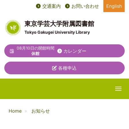
メ
交通案内
お問い合わせ
English
User
ユ
イ
ン
account
ー
コ
東京学芸大学附属図書館
ン
menu
テ
Tokyo Gakugei University Library
テ
ィ
ン
ツ
08月10日の開館時間
リ
カレンダー
に
休館
テ
移
動
各種申込
ィ
メ
ニ
Togg
ュ
ー
Home
お知らせ