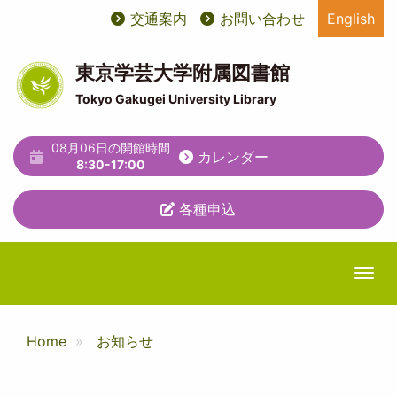
メ
交通案内
お問い合わせ
English
User
ユ
イ
ン
account
ー
コ
東京学芸大学附属図書館
ン
menu
テ
Tokyo Gakugei University Library
テ
ィ
ン
ツ
08月06日の開館時間
リ
カレンダー
に
8:30-17:00
テ
移
動
各種申込
ィ
メ
ニ
Togg
ュ
ー
Home
お知らせ