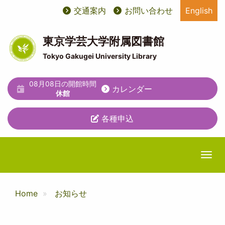
メ
交通案内
お問い合わせ
English
User
ユ
イ
ン
account
ー
コ
東京学芸大学附属図書館
ン
menu
テ
Tokyo Gakugei University Library
テ
ィ
ン
ツ
08月08日の開館時間
リ
カレンダー
に
休館
テ
移
動
各種申込
ィ
メ
ニ
Togg
ュ
ー
Home
お知らせ