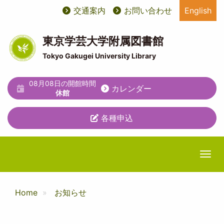
メ
交通案内
お問い合わせ
English
User
ユ
イ
ン
account
ー
コ
東京学芸大学附属図書館
ン
menu
テ
Tokyo Gakugei University Library
テ
ィ
ン
ツ
08月08日の開館時間
リ
カレンダー
に
休館
テ
移
動
各種申込
ィ
メ
ニ
Togg
ュ
ー
Home
お知らせ