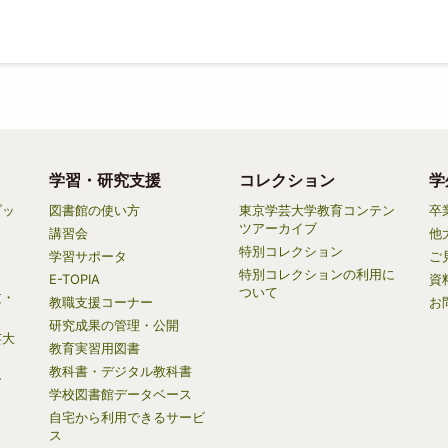
学習・研究支援
コレクション
学
ブッ
図書館の使い方
東京学芸大学教育コンテン
卒
ツアーカイブ
講習会
他
特別コレクション
学習サポータ
ご
特別コレクションの利用に
E-TOPIA
資
ついて
文・
教職支援コーナー
お
研究成果の管理・公開
芸大
教育実習用図書
教科書・デジタル教科書
ー
学校図書館データベース
自宅から利用できるサービ
）
ス