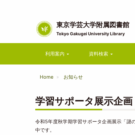
メ
イ
ン
コ
東京学芸大学附属図書館
ン
Tokyo Gakugei University Library
テ
ン
ツ
Main
利用案内
資料検索
に
navigation
移
動
Home
お知らせ
学習サポータ展示企画
令和5年度秋学期学習サポータ企画展示「謎の
中です。