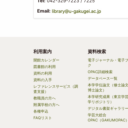
Tel:
042-329-7223 / 7225
Email:
利用案内
資料検索
Main
開館カレンダー
電子ジャーナル・電子
ク
navigation
図書館の利用
OPAC詳細検索
資料の利用
データベース一覧
資料の入手
本学学位論文（修士論
レファレンスサービス（調
博士論文）
査支援）
本学研究成果（東京学
教職員の方へ
学リポジトリ）
附属学校の方へ
デジタル書架ギャラリ
各種申込
学芸大総合
FAQリスト
OPAC（GAKUMOPAC