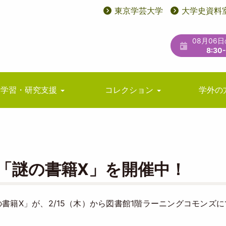
東京学芸大学
大学史資料
User
ユ
account
ー
08月06
menu
テ
8:30
ィ
リ
学習・研究支援
コレクション
学外の
テ
ィ
メ
ニ
「謎の書籍X」を開催中！
ュ
ー
書籍X」が、2/15（木）から図書館1階ラーニングコモンズに