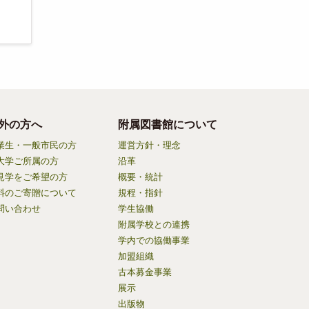
外の方へ
附属図書館について
業生・一般市民の方
運営方針・理念
大学ご所属の方
沿革
見学をご希望の方
概要・統計
料のご寄贈について
規程・指針
問い合わせ
学生協働
附属学校との連携
学内での協働事業
加盟組織
古本募金事業
展示
出版物