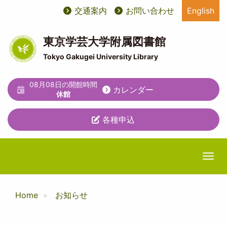
メ
交通案内
お問い合わせ
English
User
ユ
イ
ン
account
ー
コ
東京学芸大学附属図書館
ン
menu
テ
Tokyo Gakugei University Library
テ
ィ
ン
ツ
08月08日の開館時間
リ
カレンダー
に
休館
テ
移
動
各種申込
ィ
メ
ニ
Togg
ュ
ー
Home
お知らせ