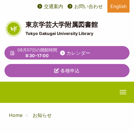
メ
交通案内
お問い合わせ
English
User
ユ
イ
ン
account
ー
コ
東京学芸大学附属図書館
ン
menu
テ
Tokyo Gakugei University Library
テ
ィ
ン
ツ
08月07日の開館時間
リ
カレンダー
に
8:30-17:00
テ
移
動
各種申込
ィ
メ
ニ
Togg
ュ
ー
Home
お知らせ